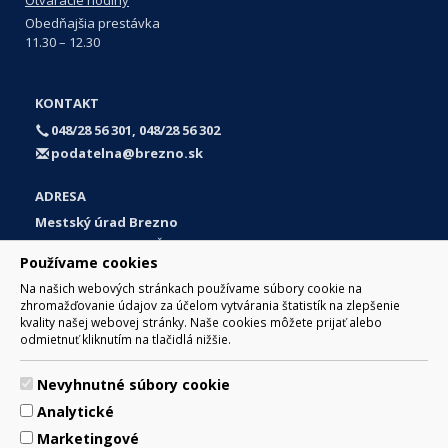
Obedňajšia prestávka
11.30 – 12.30
KONTAKT
048/28 56 301, 048/28 56 302
podatelna@brezno.sk
ADRESA
Mestský úrad Brezno
Námestie gen. M. R. Štefánika 1
Používame cookies
977 01 Brezno
Na našich webových stránkach používame súbory cookie na
Slovakia (Slovak Republic)
zhromažďovanie údajov za účelom vytvárania štatistík na zlepšenie
kvality našej webovej stránky. Naše cookies môžete prijať alebo
odmietnuť kliknutím na tlačidlá nižšie.
Nevyhnutné súbory cookie
© 2017 Mesto Brezno, Námestie gen. M. R. Štefánika 1, Brezno
Analytické
977 01 Tel.: 048/28 56 301, 048/28 56 302 Email:
webmaster@brezno.sk
Marketingové