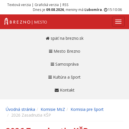
Textová verzia
|
Grafická verzia
|
RSS
Dnes je
09.08.2026
, meniny má
Ľubomíra
.
15:10:06
Navig
späť na brezno.sk
Mesto Brezno
Samospráva
Kultúra a šport
Kontakt
Úvodná stránka
Komisie MsZ
Komisia pre šport
2026 Zasadnutia KŠP