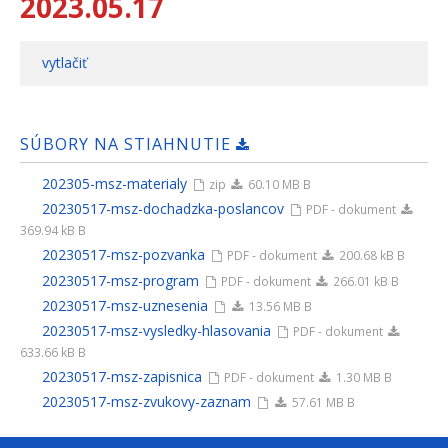
2023.05.17
vytlačiť
SÚBORY NA STIAHNUTIE
202305-msz-materialy
zip
60.10 MB B
20230517-msz-dochadzka-poslancov
PDF - dokument
369.94 kB B
20230517-msz-pozvanka
PDF - dokument
200.68 kB B
20230517-msz-program
PDF - dokument
266.01 kB B
20230517-msz-uznesenia
13.56 MB B
20230517-msz-vysledky-hlasovania
PDF - dokument
633.66 kB B
20230517-msz-zapisnica
PDF - dokument
1.30 MB B
20230517-msz-zvukovy-zaznam
57.61 MB B