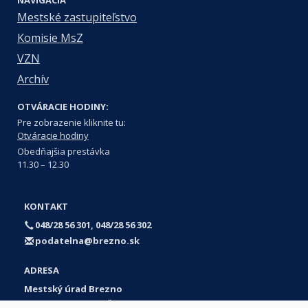
NAVIGÁCIA
Mestské zastupiteľstvo
Komisie MsZ
VZN
Archív
OTVÁRACIE HODINY:
Pre zobrazenie kliknite tu:
Otváracie hodiny
Obedňajšia prestávka
11.30 – 12.30
KONTAKT
048/28 56 301, 048/28 56 302
podatelna@brezno.sk
ADRESA
Mestský úrad Brezno
Námestie gen. M. R. Štefánika 1