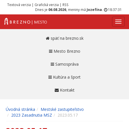
Textová verzia
|
Grafická verzia
|
RSS
Dnes je
06.08.2026
, meniny má
Jozefína
.
18:37:31
Navig
späť na brezno.sk
Mesto Brezno
Samospráva
Kultúra a šport
Kontakt
Úvodná stránka
Mestské zastupiteľstvo
2023 Zasadnutia MSZ
2023.05.17