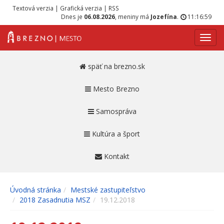
Textová verzia
|
Grafická verzia
|
RSS
Dnes je
06.08.2026
, meniny má
Jozefína
.
11:16:59
Navig
späť na brezno.sk
Mesto Brezno
Samospráva
Kultúra a šport
Kontakt
Úvodná stránka
Mestské zastupiteľstvo
2018 Zasadnutia MSZ
19.12.2018