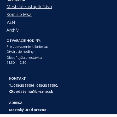
NAVIGÁCIA
Mestské zastupiteľstvo
Komisie MsZ
VZN
Archív
OTVÁRACIE HODINY:
Pre zobrazenie kliknite tu:
Otváracie hodiny
Obedňajšia prestávka
11.30 – 12.30
KONTAKT
048/28 56 301, 048/28 56 302
podatelna@brezno.sk
ADRESA
Mestský úrad Brezno
Námestie gen. M. R. Štefánika 1