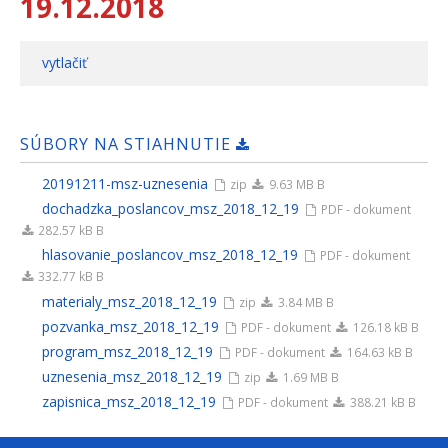
19.12.2018
vytlačiť
SÚBORY NA STIAHNUTIE
20191211-msz-uznesenia
zip
9.63 MB B
dochadzka_poslancov_msz_2018_12_19
PDF - dokument
282.57 kB B
hlasovanie_poslancov_msz_2018_12_19
PDF - dokument
332.77 kB B
materialy_msz_2018_12_19
zip
3.84 MB B
pozvanka_msz_2018_12_19
PDF - dokument
126.18 kB B
program_msz_2018_12_19
PDF - dokument
164.63 kB B
uznesenia_msz_2018_12_19
zip
1.69 MB B
zapisnica_msz_2018_12_19
PDF - dokument
388.21 kB B