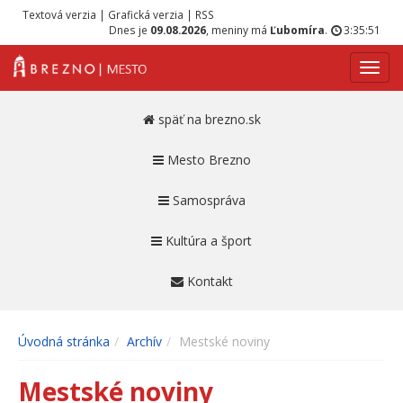
Textová verzia
|
Grafická verzia
|
RSS
Dnes je
09.08.2026
, meniny má
Ľubomíra
.
3:35:51
Navig
späť na brezno.sk
Mesto Brezno
Samospráva
Kultúra a šport
Kontakt
Úvodná stránka
Archív
Mestské noviny
Mestské noviny