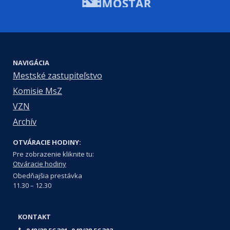
NAVIGÁCIA
Mestské zastupiteľstvo
Komisie MsZ
VZN
Archív
OTVÁRACIE HODINY:
Pre zobrazenie kliknite tu:
Otváracie hodiny
Obedňajšia prestávka
11.30 – 12.30
KONTAKT