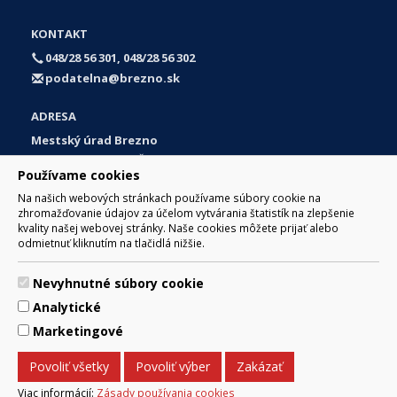
KONTAKT
048/28 56 301, 048/28 56 302
podatelna@brezno.sk
ADRESA
Mestský úrad Brezno
Námestie gen. M. R. Štefánika 1
Používame cookies
977 01 Brezno
Na našich webových stránkach používame súbory cookie na
Slovakia (Slovak Republic)
zhromažďovanie údajov za účelom vytvárania štatistík na zlepšenie
kvality našej webovej stránky. Naše cookies môžete prijať alebo
odmietnuť kliknutím na tlačidlá nižšie.
Nevyhnutné súbory cookie
© 2017 Mesto Brezno, Námestie gen. M. R. Štefánika 1, Brezno
Analytické
977 01 Tel.: 048/28 56 301, 048/28 56 302 Email:
webmaster@brezno.sk
Marketingové
Technický prevádzkovateľ: Arrabella, s.r.o. , Pod Donátom
12/136 Žiar nad Hronom 965 01 podpora@internetova-
Povoliť všetky
Povoliť výber
Zakázať
stranka.sk
Prehlásenie o prístupnosti
Ochrana osobných údajov
Viac informácií:
Zásady používania cookies