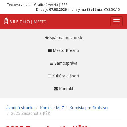
Textová verzia
|
Grafická verzia
|
RSS
Dnes je
07.08.2026
, meniny má
Štefánia
.
3:50:15
Navig
späť na brezno.sk
Mesto Brezno
Samospráva
Kultúra a šport
Kontakt
Úvodná stránka
Komisie MsZ
Komisia pre školstvo
2025 Zasadnutia KŠK