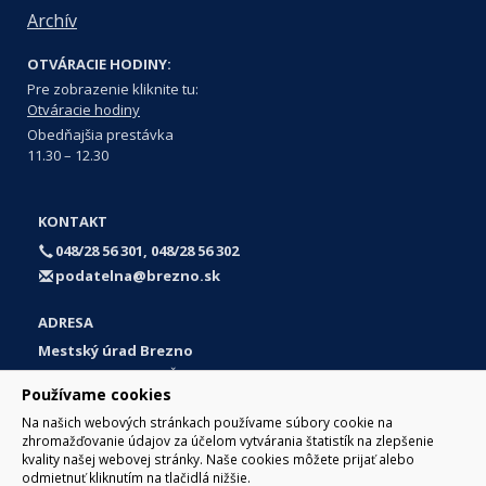
Archív
OTVÁRACIE HODINY:
Pre zobrazenie kliknite tu:
Otváracie hodiny
Obedňajšia prestávka
11.30 – 12.30
KONTAKT
048/28 56 301, 048/28 56 302
podatelna@brezno.sk
ADRESA
Mestský úrad Brezno
Námestie gen. M. R. Štefánika 1
Používame cookies
977 01 Brezno
Na našich webových stránkach používame súbory cookie na
Slovakia (Slovak Republic)
zhromažďovanie údajov za účelom vytvárania štatistík na zlepšenie
kvality našej webovej stránky. Naše cookies môžete prijať alebo
odmietnuť kliknutím na tlačidlá nižšie.