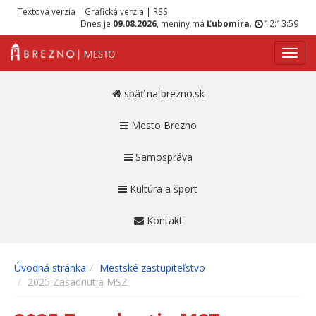
Textová verzia
|
Grafická verzia
|
RSS
Dnes je
09.08.2026
, meniny má
Ľubomíra
.
12:13:59
Navig
späť na brezno.sk
Mesto Brezno
Samospráva
Kultúra a šport
Kontakt
Úvodná stránka
Mestské zastupiteľstvo
2025 Zasadnutia MSZ