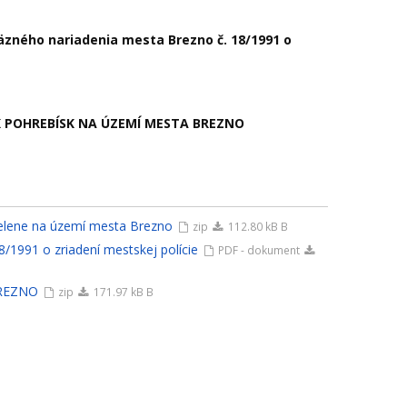
ného nariadenia mesta Brezno č. 18/1991 o
K POHREBÍSK NA ÚZEMÍ MESTA BREZNO
 zelene na území mesta Brezno
zip
112.80 kB B
1991 o zriadení mestskej polície
PDF - dokument
BREZNO
zip
171.97 kB B