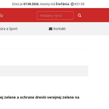
Dnes je
07.08.2026
, meniny má
Štefánia
.
9:51:39
Hľadať
ÍV
túra a šport
Kontakt
j zelene a ochrane drevín verejnej zelene na