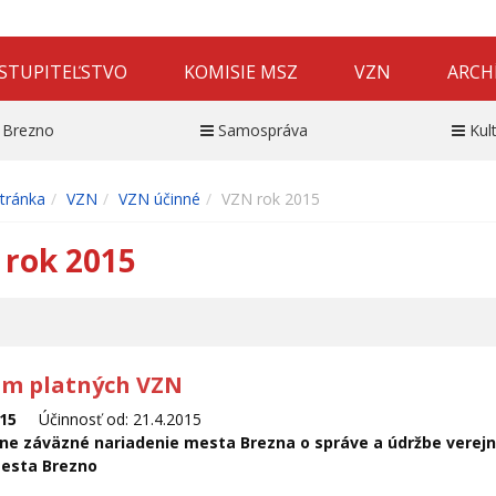
STUPITEĽSTVO
KOMISIE MSZ
VZN
ARCH
 Brezno
Samospráva
Kul
tránka
VZN
VZN účinné
VZN rok 2015
 rok 2015
m platných VZN
2015
Účinnosť od: 21.4.2015
e záväzné nariadenie mesta Brezna o správe a údržbe verejne
esta Brezno