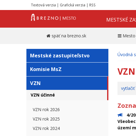
Textová verzia
|
Grafická verzia
|
RSS
MESTSKÉ ZA
späť na brezno.sk
Mesto
Úvodná s
Mestské zastupiteľstvo
VZN
Komisie MsZ
VZN
vytlačiť
VZN účinné
Zozna
VZN rok 2026
4/
VZN rok 2025
Všeobecn
území m
VZN rok 2024