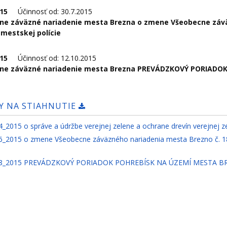
2015
Účinnosť od: 30.7.2015
ne záväzné nariadenie mesta Brezna o zmene Všeobecne záväz
 mestskej polície
2015
Účinnosť od: 12.10.2015
ne záväzné nariadenie mesta Brezna PREVÁDZKOVÝ PORIADO
Y NA STIAHNUTIE
4_2015 o správe a údržbe verejnej zelene a ochrane drevín verejnej
6_2015 o zmene Všeobecne záväzného nariadenia mesta Brezno č. 18/
08_2015 PREVÁDZKOVÝ PORIADOK POHREBÍSK NA ÚZEMÍ MESTA 