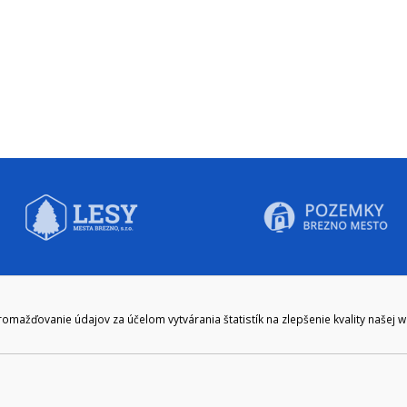
CIE HODINY:
KONTAKT
ažďovanie údajov za účelom vytvárania štatistík na zlepšenie kvality našej 
zenie kliknite tu:
048/28 56 301, 048/28 56 302
e hodiny
podatelna@brezno.sk
šia prestávka
2.30