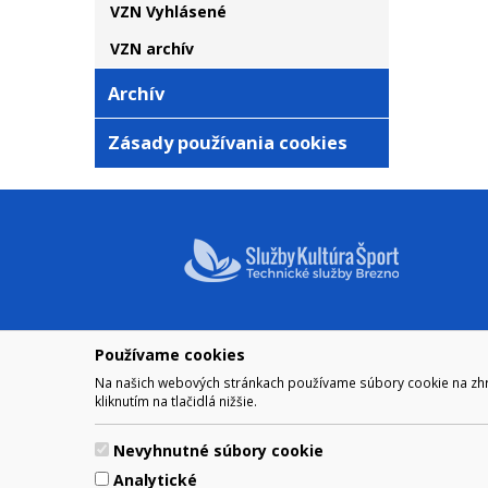
VZN Vyhlásené
VZN archív
Archív
Zásady používania cookies
Používame cookies
NAVIGÁCIA
OTVÁRA
Na našich webových stránkach používame súbory cookie na zhrom
Mestské zastupiteľstvo
Pre zobra
kliknutím na tlačidlá nižšie.
Otváraci
Komisie MsZ
Obedňaj
VZN
Nevyhnutné súbory cookie
11.30 – 1
Archív
Analytické