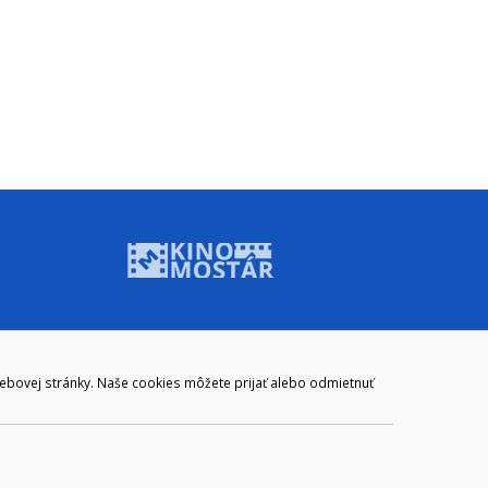
ADRESA
webovej stránky. Naše cookies môžete prijať alebo odmietnuť
Mestský úrad Brezno
Námestie gen. M. R. Štefánika 1
977 01 Brezno
Slovakia (Slovak Republic)