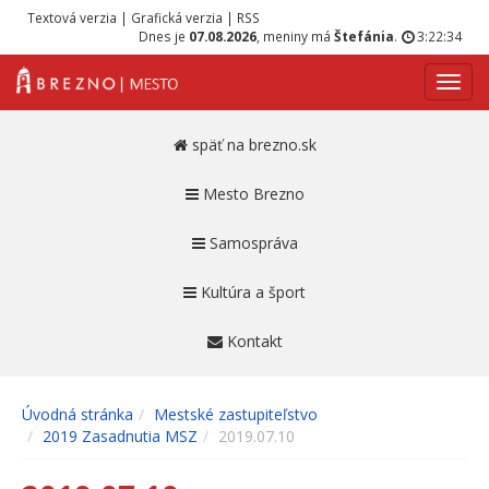
Textová verzia
|
Grafická verzia
|
RSS
Dnes je
07.08.2026
, meniny má
Štefánia
.
3:22:34
Navig
späť na brezno.sk
Mesto Brezno
Samospráva
Kultúra a šport
Kontakt
Úvodná stránka
Mestské zastupiteľstvo
2019 Zasadnutia MSZ
2019.07.10