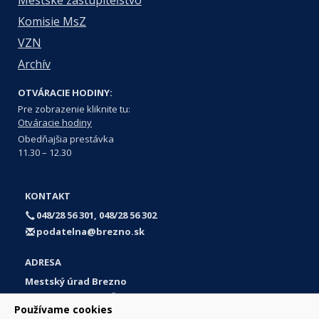
Mestské zastupiteľstvo
Komisie MsZ
VZN
Archív
OTVÁRACIE HODINY:
Pre zobrazenie kliknite tu:
Otváracie hodiny
Obedňajšia prestávka
11.30 – 12.30
KONTAKT
048/28 56 301, 048/28 56 302
podatelna@brezno.sk
ADRESA
Mestský úrad Brezno
Námestie gen. M. R. Štefánika 1
Používame cookies
977 01 Brezno