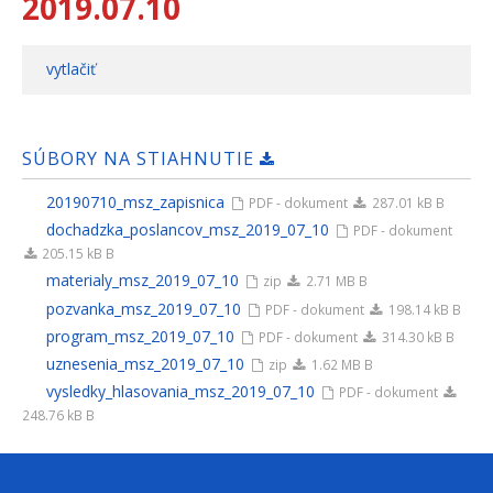
2019.07.10
vytlačiť
SÚBORY NA STIAHNUTIE
20190710_msz_zapisnica
PDF - dokument
287.01 kB B
dochadzka_poslancov_msz_2019_07_10
PDF - dokument
205.15 kB B
materialy_msz_2019_07_10
zip
2.71 MB B
pozvanka_msz_2019_07_10
PDF - dokument
198.14 kB B
program_msz_2019_07_10
PDF - dokument
314.30 kB B
uznesenia_msz_2019_07_10
zip
1.62 MB B
vysledky_hlasovania_msz_2019_07_10
PDF - dokument
248.76 kB B