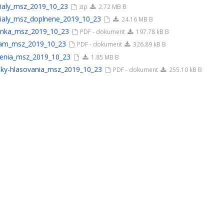
ialy_msz_2019_10_23
zip
2.72 MB B
ialy_msz_doplnene_2019_10_23
24.16 MB B
nka_msz_2019_10_23
PDF - dokument
197.78 kB B
am_msz_2019_10_23
PDF - dokument
326.89 kB B
enia_msz_2019_10_23
1.85 MB B
dky-hlasovania_msz_2019_10_23
PDF - dokument
255.10 kB B