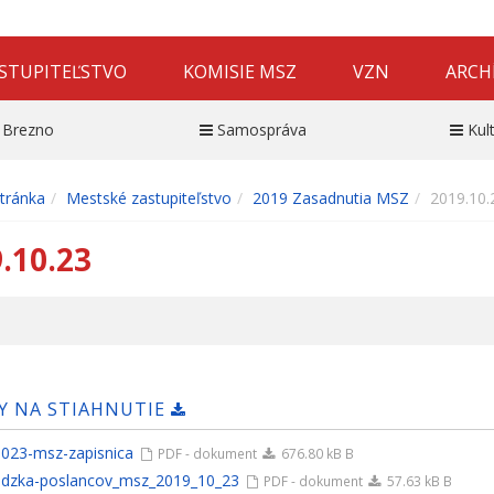
STUPITEĽSTVO
KOMISIE MSZ
VZN
ARCH
 Brezno
Samospráva
Kul
tránka
Mestské zastupiteľstvo
2019 Zasadnutia MSZ
2019.10.
.10.23
Y NA STIAHNUTIE
023-msz-zapisnica
PDF - dokument
676.80 kB B
dzka-poslancov_msz_2019_10_23
PDF - dokument
57.63 kB B