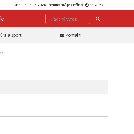
Dnes je
06.08.2026
, meniny má
Jozefína
.
22:43:57
Hľadať
ÍV
túra a šport
Kontakt
23