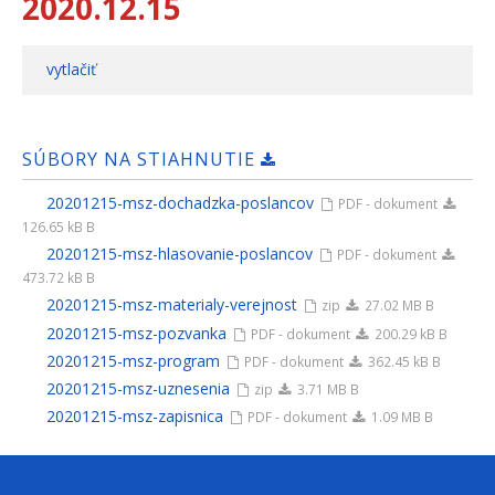
2020.12.15
vytlačiť
SÚBORY NA STIAHNUTIE
20201215-msz-dochadzka-poslancov
PDF - dokument
126.65 kB B
20201215-msz-hlasovanie-poslancov
PDF - dokument
473.72 kB B
20201215-msz-materialy-verejnost
zip
27.02 MB B
20201215-msz-pozvanka
PDF - dokument
200.29 kB B
20201215-msz-program
PDF - dokument
362.45 kB B
20201215-msz-uznesenia
zip
3.71 MB B
20201215-msz-zapisnica
PDF - dokument
1.09 MB B