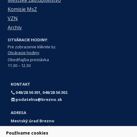
Mestské zastupiteľstvo
Komisie MsZ
VZN
Archív
OTVÁRACIE HODINY:
Pre zobrazenie kliknite tu:
Otváracie hodiny
Obedňajšia prestávka
11.30 – 12.30
KONTAKT
048/28 56 301, 048/28 56 302
podatelna@brezno.sk
ADRESA
Mestský úrad Brezno
Námestie gen. M. R. Štefánika 1
Používame cookies
977 01 Brezno