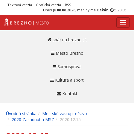
Textová verzia
|
Grafická verzia
|
RSS
Dnes je
08.08.2026
, meniny má
Oskár
.
5:20:05
Navig
späť na brezno.sk
Mesto Brezno
Samospráva
Kultúra a šport
Kontakt
Úvodná stránka
Mestské zastupiteľstvo
2020 Zasadnutia MSZ
2020.12.15