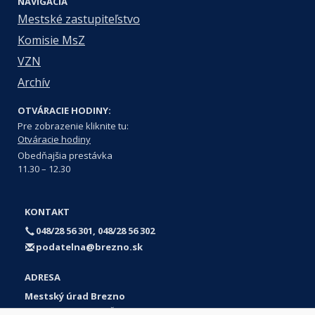
NAVIGÁCIA
Mestské zastupiteľstvo
Komisie MsZ
VZN
Archív
OTVÁRACIE HODINY:
Pre zobrazenie kliknite tu:
Otváracie hodiny
Obedňajšia prestávka
11.30 – 12.30
KONTAKT
048/28 56 301, 048/28 56 302
podatelna@brezno.sk
ADRESA
Mestský úrad Brezno
Námestie gen. M. R. Štefánika 1