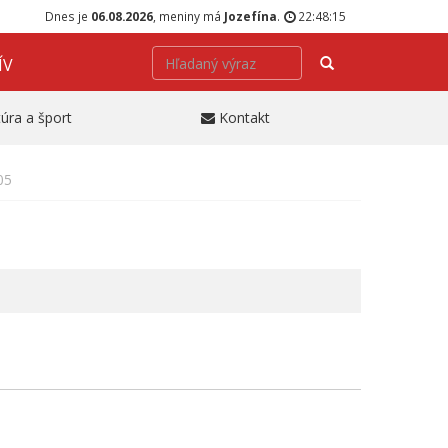
Dnes je
06.08.2026
, meniny má
Jozefína
.
22:48:15
Hľadať
ÍV
túra a šport
Kontakt
05