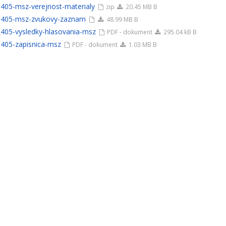
405-msz-verejnost-materialy
zip
20.45 MB B
405-msz-zvukovy-zaznam
48.99 MB B
405-vysledky-hlasovania-msz
PDF - dokument
295.04 kB B
405-zapisnica-msz
PDF - dokument
1.03 MB B