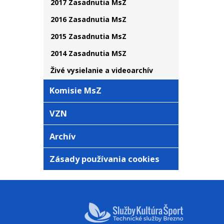
2017 Zasadnutia MsZ
2016 Zasadnutia MsZ
2015 Zasadnutia MsZ
2014 Zasadnutia MSZ
Živé vysielanie a videoarchív
Komisie MsZ
VZN
Archív
Zásady používania cookies