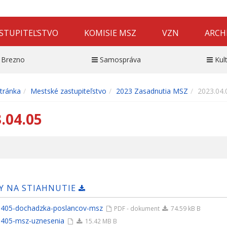
STUPITEĽSTVO
KOMISIE MSZ
VZN
ARCH
 Brezno
Samospráva
Kul
tránka
Mestské zastupiteľstvo
2023 Zasadnutia MSZ
2023.04.
.04.05
Y NA STIAHNUTIE
405-dochadzka-poslancov-msz
PDF - dokument
74.59 kB B
405-msz-uznesenia
15.42 MB B