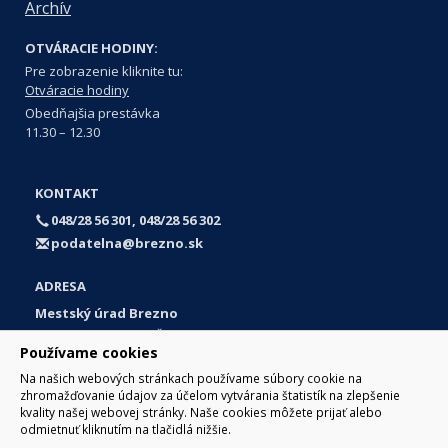
Archív
OTVÁRACIE HODINY:
Pre zobrazenie kliknite tu:
Otváracie hodiny
Obedňajšia prestávka
11.30 – 12.30
KONTAKT
048/28 56 301, 048/28 56 302
podatelna@brezno.sk
ADRESA
Mestský úrad Brezno
Námestie gen. M. R. Štefánika 1
Používame cookies
977 01 Brezno
Na našich webových stránkach používame súbory cookie na
Slovakia (Slovak Republic)
zhromažďovanie údajov za účelom vytvárania štatistík na zlepšenie
kvality našej webovej stránky. Naše cookies môžete prijať alebo
odmietnuť kliknutím na tlačidlá nižšie.