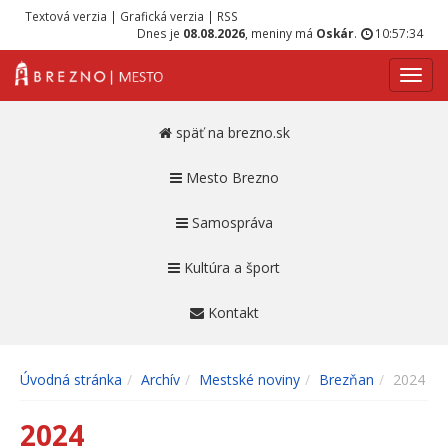
Textová verzia
|
Grafická verzia
|
RSS
Dnes je
08.08.2026
, meniny má
Oskár
.
10:57:34
Navig
späť na brezno.sk
Mesto Brezno
Samospráva
Kultúra a šport
Kontakt
Úvodná stránka
Archív
Mestské noviny
Brezňan
2024
2024