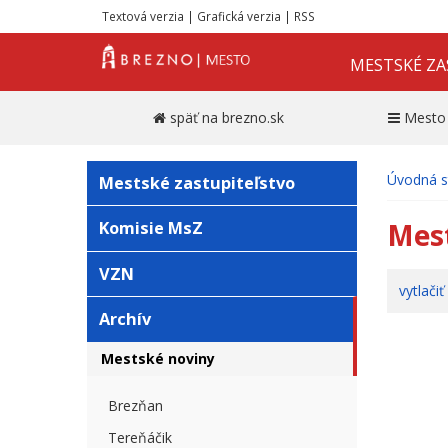
Textová verzia
|
Grafická verzia
|
RSS
MESTSKÉ ZA
späť na brezno.sk
Mesto
Úvodná s
Mestské zastupiteľstvo
Mes
Komisie MsZ
VZN
vytlačiť
Archív
Mestské noviny
Brezňan
Tereňáčik