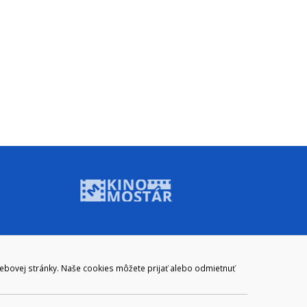
ADRESA
webovej stránky. Naše cookies môžete prijať alebo odmietnuť
Mestský úrad Brezno
Námestie gen. M. R. Štefánika 1
977 01 Brezno