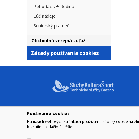
Pohoďáčik + Rodina
Lúč nádeje
Seniorský prameň
Obchodná verejná súťaž
Zásady používania cookies
Používame cookies
NAVIGÁCIA
OTVÁRA
Na našich webových stránkach používame súbory cookie na zhrom
Mestské zastupiteľstvo
Pre zobra
kliknutím na tlačidlá nižšie.
Otváraci
Komisie MsZ
Obedňaj
VZN