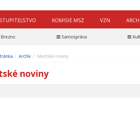
STUPITEĽSTVO
KOMISIE MSZ
VZN
ARCH
 Brezno
Samospráva
Kul
tránka
Archív
Mestské noviny
tské noviny