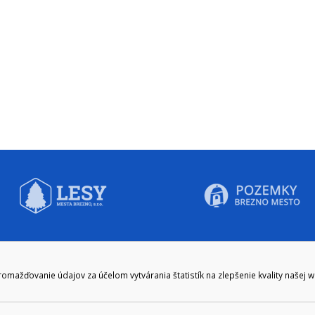
CIE HODINY:
KONTAKT
ažďovanie údajov za účelom vytvárania štatistík na zlepšenie kvality našej 
zenie kliknite tu:
048/28 56 301, 048/28 56 302
e hodiny
podatelna@brezno.sk
šia prestávka