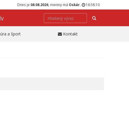
Dnes je
08.08.2026
, meniny má
Oskár
.
16:58:10
Hľadať
ÍV
túra a šport
Kontakt