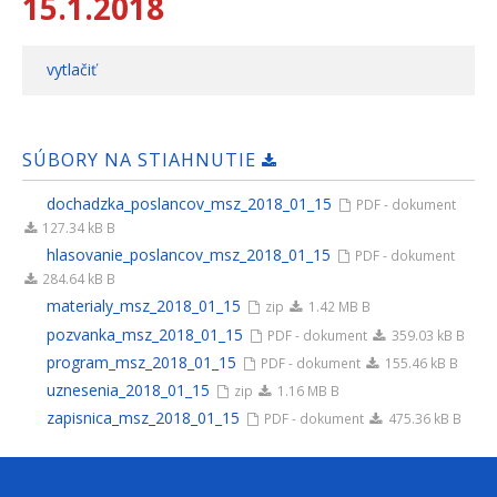
15.1.2018
vytlačiť
SÚBORY NA STIAHNUTIE
dochadzka_poslancov_msz_2018_01_15
PDF - dokument
127.34 kB B
hlasovanie_poslancov_msz_2018_01_15
PDF - dokument
284.64 kB B
materialy_msz_2018_01_15
zip
1.42 MB B
pozvanka_msz_2018_01_15
PDF - dokument
359.03 kB B
program_msz_2018_01_15
PDF - dokument
155.46 kB B
uznesenia_2018_01_15
zip
1.16 MB B
zapisnica_msz_2018_01_15
PDF - dokument
475.36 kB B