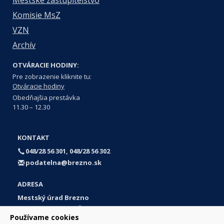
Mestské zastupiteľstvo
Komisie MsZ
VZN
Archív
OTVÁRACIE HODINY:
Pre zobrazenie kliknite tu:
Otváracie hodiny
Obedňajšia prestávka
11.30 – 12.30
KONTAKT
048/28 56 301, 048/28 56 302
podatelna@brezno.sk
ADRESA
Mestský úrad Brezno
Námestie gen. M. R. Štefánika 1
Používame cookies
977 01 Brezno