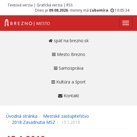
Textová verzia
|
Grafická verzia
|
RSS
Dnes je
09.08.2026
, meniny má
Ľubomíra
.
10:05:34
Navig
späť na brezno.sk
Mesto Brezno
Samospráva
Kultúra a šport
Kontakt
Úvodná stránka
Mestské zastupiteľstvo
2018 Zasadnutia MSZ
15.1.2018