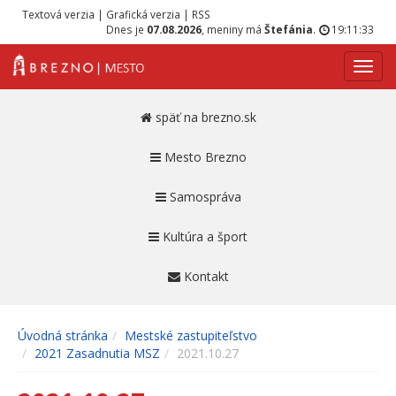
Textová verzia
|
Grafická verzia
|
RSS
Dnes je
07.08.2026
, meniny má
Štefánia
.
19:11:33
Navig
späť na brezno.sk
Mesto Brezno
Samospráva
Kultúra a šport
Kontakt
Úvodná stránka
Mestské zastupiteľstvo
2021 Zasadnutia MSZ
2021.10.27