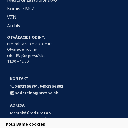
Mestské zastupiteľstvo
Komisie MsZ
VZN
Archív
OTVÁRACIE HODINY:
Pre zobrazenie kliknite tu:
Otváracie hodiny
Obedňajšia prestávka
11.30 – 12.30
KONTAKT
048/28 56 301, 048/28 56 302
podatelna@brezno.sk
ADRESA
Mestský úrad Brezno
Námestie gen. M. R. Štefánika 1
Používame cookies
977 01 Brezno