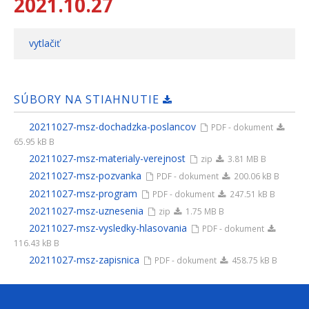
2021.10.27
vytlačiť
SÚBORY NA STIAHNUTIE
20211027-msz-dochadzka-poslancov
PDF - dokument
65.95 kB B
20211027-msz-materialy-verejnost
zip
3.81 MB B
20211027-msz-pozvanka
PDF - dokument
200.06 kB B
20211027-msz-program
PDF - dokument
247.51 kB B
20211027-msz-uznesenia
zip
1.75 MB B
20211027-msz-vysledky-hlasovania
PDF - dokument
116.43 kB B
20211027-msz-zapisnica
PDF - dokument
458.75 kB B