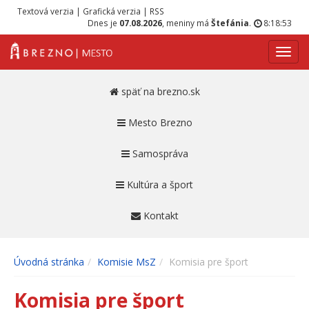
Textová verzia
|
Grafická verzia
|
RSS
Dnes je
07.08.2026
, meniny má
Štefánia
.
8:18:53
Navig
späť na brezno.sk
Mesto Brezno
Samospráva
Kultúra a šport
Kontakt
Úvodná stránka
Komisie MsZ
Komisia pre šport
Komisia pre šport