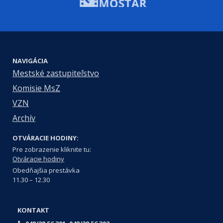
NAVIGÁCIA
Mestské zastupiteľstvo
Komisie MsZ
VZN
Archív
OTVÁRACIE HODINY:
Pre zobrazenie kliknite tu:
Otváracie hodiny
Obedňajšia prestávka
11.30 – 12.30
KONTAKT