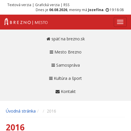
Textová verzia
|
Grafická verzia
|
RSS
Dnes je
06.08.2026
, meniny má
Jozefína
.
19:18:08
Navig
späť na brezno.sk
Mesto Brezno
Samospráva
Kultúra a šport
Kontakt
Úvodná stránka
2016
2016