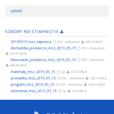
vytlačiť
SÚBORY NA STIAHNUTIE
20190515-msz-zapisnica
PDF - dokument
696.36 kB B
dochadzka_poslancov_msz_2019_05_15
PDF - dokument
126.57 kB B
hlasovanie_poslancov_msz_2019_05_19
PDF - dokument
346.63 kB B
materialy_msz_2019_05_15
zip
31.47 MB B
pozvanka_msz_2019_05_15
PDF - dokument
198.15 kB B
program_msz_2019_05_15
PDF - dokument
260.33 kB B
uznesenia_msz_2019_05_15
zip
6.34 MB B