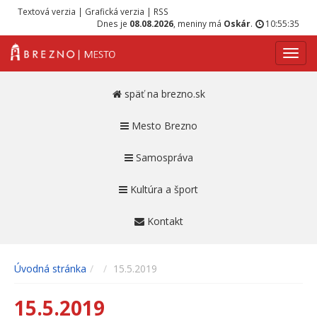
Textová verzia
|
Grafická verzia
|
RSS
Dnes je
08.08.2026
, meniny má
Oskár
.
10:55:35
Navig
späť na brezno.sk
Mesto Brezno
Samospráva
Kultúra a šport
Kontakt
Úvodná stránka
15.5.2019
15.5.2019