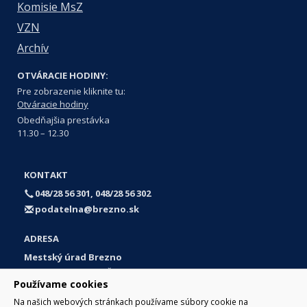
Komisie MsZ
VZN
Archív
OTVÁRACIE HODINY:
Pre zobrazenie kliknite tu:
Otváracie hodiny
Obedňajšia prestávka
11.30 – 12.30
KONTAKT
048/28 56 301, 048/28 56 302
podatelna@brezno.sk
ADRESA
Mestský úrad Brezno
Námestie gen. M. R. Štefánika 1
Používame cookies
977 01 Brezno
Na našich webových stránkach používame súbory cookie na
Slovakia (Slovak Republic)